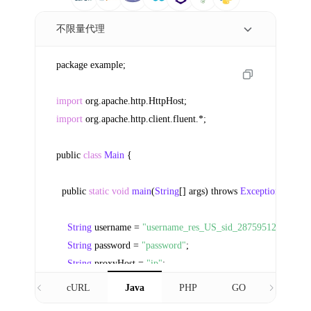
不限量代理
package example;

import
 org.
apache
.
http
.
HttpHost
import
 org.
apache
.
http
.
client
.
fluent
.*;

public 
class
Main
 {

  public 
static
void
main
(
String
[] args) throws 
Exception
 {

String
 username = 
"username_res_US_sid_28759512_time_1
String
 password = 
"password"
;

String
 proxyHost = 
"ip"
;

    int proxyPort = 
8888
;

cURL
Java
PHP
GO
C#