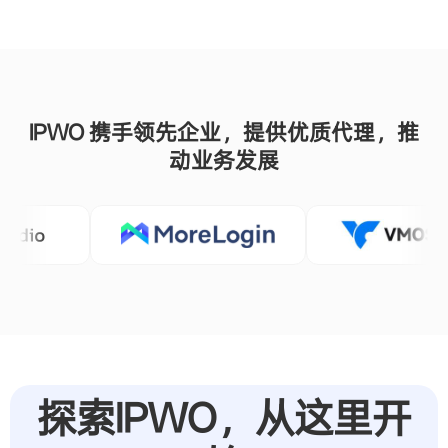
HttpHost
 entry = 
new
HttpHost
(proxyHost, proxyPort);

String
 query = 
Executor
.
newInstance
()

        .
auth
(entry, username, password)

        .
execute
(
Request
.
Get
(
"https://ipinfo.io"
)

        .
viaProxy
(entry))

IPWO 携手领先企业，提供优质代理，推
        .
returnContent
()

动业务发展
        .
asString
();

System
.
out
.
println
(query);

  }

}
探索IPWO，从这里开