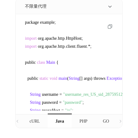
HttpHost
 entry = 
new
HttpHost
(proxyHost, proxyPort);

String
 query = 
Executor
.
newInstance
()

        .
auth
(entry, username, password)

        .
execute
(
Request
.
Get
(
"https://ipinfo.io"
)

        .
viaProxy
(entry))

IPWO 携手领先企业，提供优质代理，推
        .
returnContent
()

动业务发展
        .
asString
();

System
.
out
.
println
(query);

  }

}
探索IPWO，从这里开