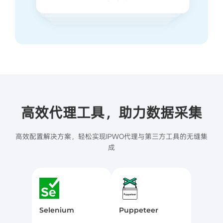
Selenium
Puppeteer
Playwright
Scrapy
AdsPower
Bitbrowser