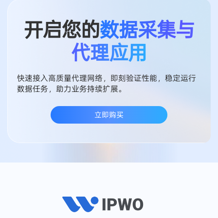
江苏美迅网络科技有限公司
电话：17626408363
邮箱：kaka@ipwo.net
渠道/商务合作
企业级定制/代理商
代理产品
应用场景
热门地区
资源中心
关于我们
动态住宅代理
网络爬虫与采集
美国
快速入门指南
公司简介
静态住宅代理
SEO 监控
巴西
常见问题
推广返现
不限量住宅代理
社交媒体管理
德国
代理集成
代理商计划
跨境电商运营
日本
博客
合作伙伴