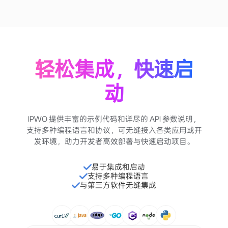
不限量代理
package example;

import
 org.
apache
.
http
.
HttpHost
import
 org.
apache
.
http
.
client
.
fluent
.*;

public 
class
Main
 {

  public 
static
void
main
(
String
[] args) throws 
Exception
 {

String
 username = 
"username_res_US_sid_28759512_time_1
String
 password = 
"password"
;

String
 proxyHost = 
"ip"
;

    int proxyPort = 
8888
;

cURL
Java
PHP
GO
C#