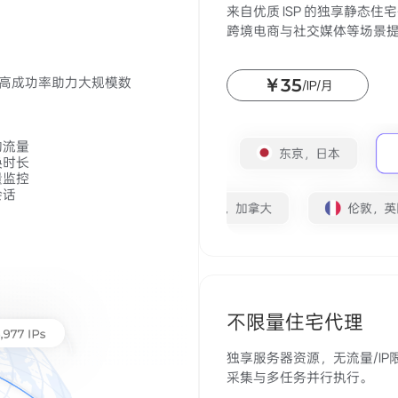
来自优质 ISP 的独享静态
跨境电商与社交媒体等场景
，高成功率助力大规模数
￥35
/IP/月
的流量
换时长
量监控
会话
不限量住宅代理
独享服务器资源，无流量/IP限
采集与多任务并行执行。