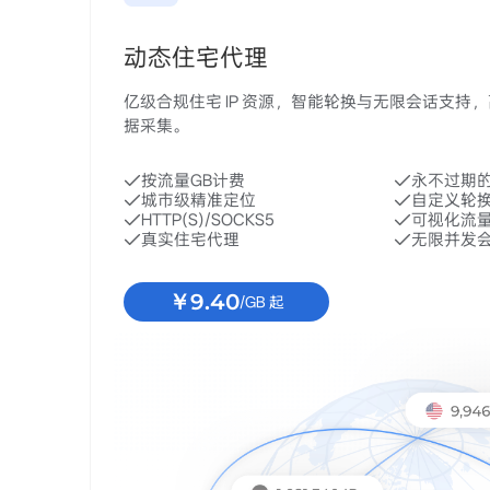
动态住宅代理
亿级合规住宅 IP 资源，智能轮换与无限会话支持
据采集。
按流量GB计费
永不过期
城市级精准定位
自定义轮
HTTP(S)/SOCKS5
可视化流
真实住宅代理
无限并发
￥9.40
/GB 起