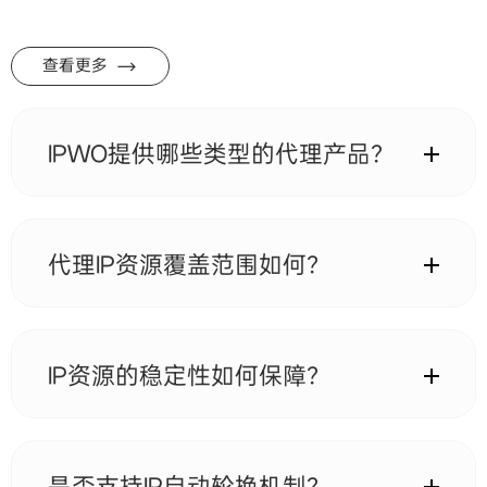
查看更多
IPWO提供哪些类型的代理产品？
目前主要提供三类代理服务，包括动态住宅代理、静态
住宅代理，以及面向高并发与大流量场景的专属带宽/
无限量类代理方案。不同产品在IP切换方式、会话保持
代理IP资源覆盖范围如何？
能力以及资源分配策略上有所区别，可根据业务场景灵
活选择。
IP资源覆盖全球200+国家和地区，包含北美、欧洲、亚
洲、南美及部分新兴市场区域，支持按国家、城市或运
营商维度进行精准选择，满足多区域数据采集与业务部
IP资源的稳定性如何保障？
署需求。
系统通过多层质量筛选机制与实时健康检测体系，对IP
可用性、响应速度及连接成功率进行持续监控。同时结
合动态调度策略，自动剔除低质量节点，从而保证整体
是否支持IP自动轮换机制？