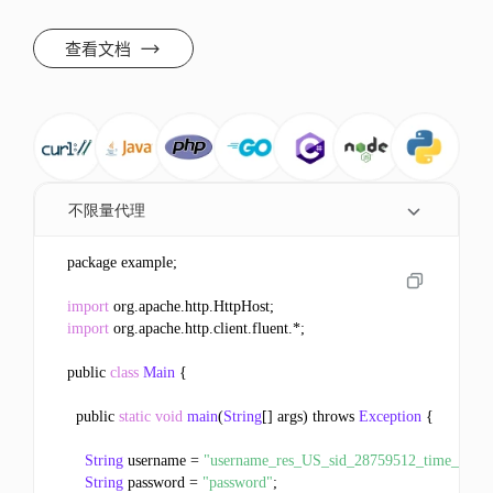
查看文档
不限量代理
package example;

import
 org.
apache
.
http
.
HttpHost
import
 org.
apache
.
http
.
client
.
fluent
.*;

public 
class
Main
 {

  public 
static
void
main
(
String
[] args) throws 
Exception
 {

String
 username = 
"username_res_US_sid_28759512_time_10"
;

String
 password = 
"password"
;
