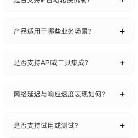
网络的高可用性与稳定性表现。
支持智能IP轮换功能，可按时间、请求或会话维度进行
切换，同时支持粘性会话模式，适用于账号登录、数据
抓取及需要稳定会话保持的业务场景。
产品适用于哪些业务场景？
广泛适用于数据采集、搜索引擎数据抓取、跨境电商运
营、社交媒体管理、广告投放验证、市场调研及自动化
脚本任务等场景，尤其适合对稳定性与匿名性要求较高
是否支持API或工具集成？
的业务。
支持标准API接入方式，可与主流爬虫框架、自动化工
具及自研系统进行无缝集成。同时支持多种协议（如
HTTP/HTTPS/SOCKS5），方便不同技术环境快速部
网络延迟与响应速度表现如何？
署。
系统采用分布式全球网络架构优化路由策略，在多数地
区平均响应时间可控制在约0.35s左右，同时支持高并
发请求处理，在高负载情况下仍可保持稳定连接表现。
是否支持试用或测试？