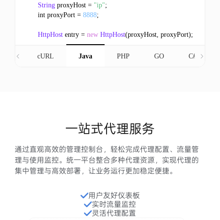
String
 proxyHost = 
"ip"
;

    int proxyPort = 
8888
;

HttpHost
 entry = 
new
HttpHost
(proxyHost, proxyPort);

String
 query = 
Executor
.
newInstance
()

        .
auth
(entry, username, password)

cURL
Java
PHP
GO
C#
        .
execute
(
Request
.
Get
(
"https://ipinfo.io"
)

        .
viaProxy
(entry))

        .
returnContent
()

        .
asString
();

System
.
out
.
println
(query);

  }

}
一站式代理服务
通过直观高效的管理控制台，轻松完成代理配置、流量管
理与使用监控。统一平台整合多种代理资源，实现代理的
集中管理与高效部署，让业务运行更加稳定便捷。
用户友好仪表板
实时流量监控
灵活代理配置