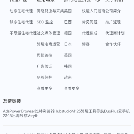
动态住宅代理
网络爬虫与采集
美国
快速入门指南
公司简介
静态住宅代理
SEO 监控
巴西
常见问题
推广返现
不限量住宅代理
社交媒体管理
德国
代理集成
代理商计划
跨境电商运营
日本
博客
合作伙伴
舆情监控
英国
广告验证
韩国
品牌保护
越南
查看更多
查看更多
友情链接
AdsPower Browser
比特浏览器
Hubstudio
M123跨境工具导航
DuoPlus云手机
2345出海导航
Veryfb