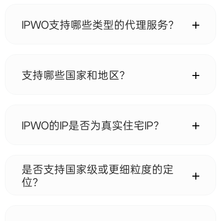
IPWO支持哪些类型的代理服务？
支持动态住宅代理、静态住宅代理，以及不限量带宽与
端口类代理方案，可满足不同规模的数据采集与业务需
求。
支持哪些国家和地区？
IPWO覆盖全球200+国家与地区，包括北美、欧洲、亚
洲、南美及中东等主要网络市场，并持续扩展更多本地
IP资源。
IPWO的IP是否为真实住宅IP？
是的。IPWO提供的均为真实住宅IP，来源于真实家庭
网络环境，具备高匿名性与低封锁率，更适合长期稳定
是否支持国家级或更细粒度的定
的业务使用。
位？
支持。用户可以按国家进行选择，部分地区还支持城市
级或更精细的网络定位，以满足不同业务对本地化环境