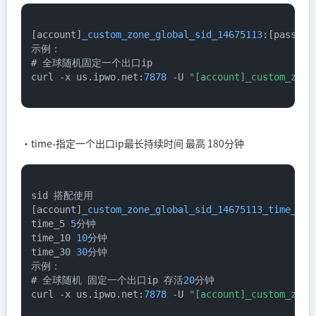
[account]
_custom_zone_global_sid_14675113
:[password
示例：

# 全球随机固定一个出口ip

curl -x us.
ipwo
.
net
:
7878
 -U 
"[account]_custom_zone
·time-指定一个出口ip最长持续时间 最高 180分钟
sid 搭配使用

[account]
_custom_zone_global_sid_14675113_time_20
:
time_5 
5
分钟

time_10 
10
分钟

time_30 
30
分钟

示例：

# 全球随机 固定一个出口ip 存活
20
分钟

curl -x us.
ipwo
.
net
:
7878
 -U 
"[account]_custom_zone