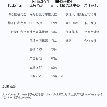
代理产品
应用场景
热门地区
资源中心
关于我们
动态住宅代理
网络爬虫与采集
美国
快速入门指南
公司简介
静态住宅代理
SEO 监控
巴西
常见问题
推广返现
不限量住宅代理
社交媒体管理
德国
代理集成
代理商计划
跨境电商运营
日本
博客
合作伙伴
舆情监控
英国
广告验证
韩国
品牌保护
越南
查看更多
查看更多
友情链接
AdsPower Browser
比特浏览器
Hubstudio
M123跨境工具导航
DuoPlus云手机
2345出海导航
Veryfb