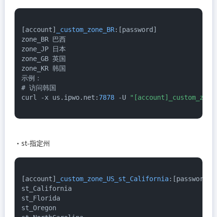
[account]
_custom_zone_BR
:[password]

zone_BR 巴西

zone_JP 日本

zone_GB 英国

zone_KR 韩国

示例：

# 访问韩国

curl -x us.
ipwo
.
net
:
7878
 -U 
"[account]_custom_zone
·st-指定州
[account]
_custom_zone_US_st_California
:[password]

st_California

st_Florida

st_Oregon
