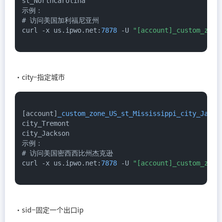
st_NorthCarolina

示例：

# 访问美国加利福尼亚州

curl -x us.
ipwo
.
net
:
7878
 -U 
"[account]_custom_zone
·city−指定城市
[account]
_custom_zone_US_st_Mississippi_city_Jacks
city_Tremont

city_Jackson

示例：

# 访问美国密西西比州杰克逊

curl -x us.
ipwo
.
net
:
7878
 -U 
"[account]_custom_zone
·sid−固定一个出口ip