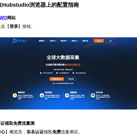
在Hubstudio浏览器上的配置指南
PWO
网站
点击【
登录
】按钮。
认证领取免费流量测
中心
】概览页，
实名认证
领取
免费
流量测试。