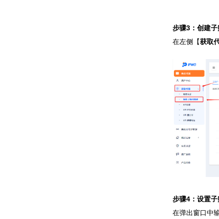
步骤3：创建子
在左侧【
获取
步骤4：设置子
在弹出窗口中