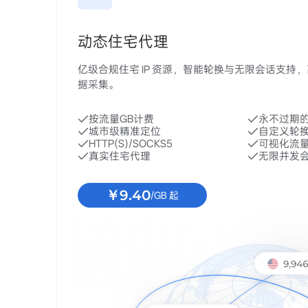
动态住宅代理
亿级合规住宅 IP 资源，智能轮换与无限会话支持
据采集。
按流量GB计费
永不过期
城市级精准定位
自定义轮
HTTP(S)/SOCKS5
可视化流
真实住宅代理
无限并发
￥9.40
/GB 起