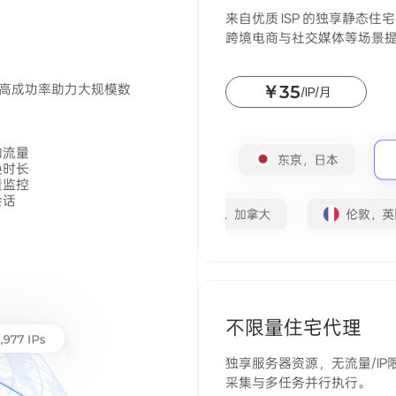
来自优质 ISP 的独享静态
跨境电商与社交媒体等场景
，高成功率助力大规模数
￥35
/IP/月
的流量
换时长
量监控
会话
不限量住宅代理
独享服务器资源，无流量/IP限
采集与多任务并行执行。