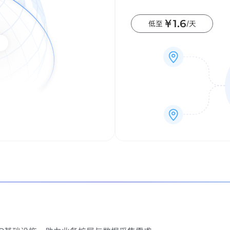
￥1.6
低至
/天