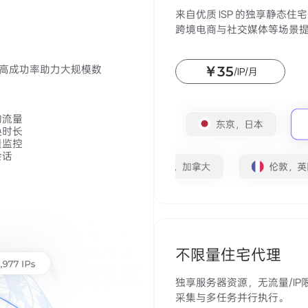
来自优质 ISP 的独享静态
跨境电商与社交媒体等场景
，高成功率助力大规模数
￥35
/IP/月
的流量
换时长
量监控
会话
不限量住宅代理
独享服务器资源，无流量/IP限
采集与多任务并行执行。