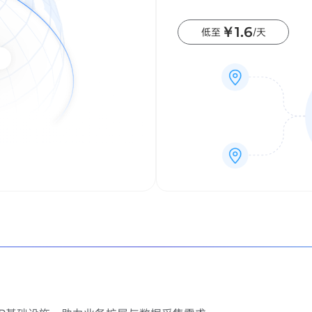
￥1.6
低至
/天