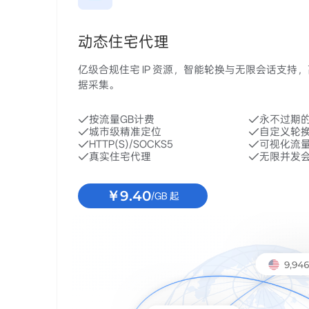
动态住宅代理
亿级合规住宅 IP 资源，智能轮换与无限会话支持
据采集。
按流量GB计费
永不过期
城市级精准定位
自定义轮
HTTP(S)/SOCKS5
可视化流
真实住宅代理
无限并发
￥9.40
/GB 起