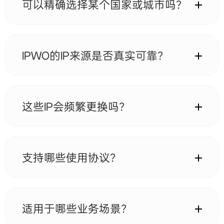
可以精确选择某个国家或城市吗？
可以。IPWO支持国家级别的定位，同时部分地区支持
城市级或更细粒度的选择，帮助用户更精准地模拟本地
真实网络环境。
IPWO的IP来源是否真实可靠？
是的。IPWO拥有超过9000万真实住宅IP资源，均来自
真实家庭网络环境，具备高匿名性与低封锁风险，适用
于长期稳定业务场景。
这些IP会频繁更换吗？
根据不同套餐类型，IP支持动态轮换或静态独享使用。
动态住宅IP会定期更新，确保资源纯净；静态住宅IP则
在有效期内保持稳定不变。
支持哪些使用协议？
IPWO代理支持 HTTP(S) 与 SOCKS5 协议，可适配主流
工具、浏览器环境及自动化脚本系统。
适用于哪些业务场景？