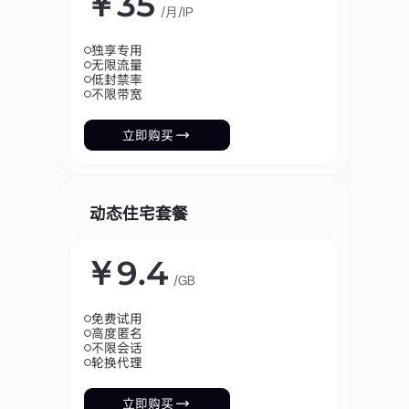
￥35
/月/IP
网站测试
独享专用
无限流量
模拟不同地区用户访问环境，帮助企业进行网站性能与功能
低封禁率
不限带宽
测试。
立即购买
股市数据采集
稳定抓取全球股票市场数据，支持金融分析、投资研究与量
化交易。
动态住宅套餐
价格监控
￥9.4
实时监测商品价格变化，帮助企业优化定价策略并保持市场
/GB
竞争力。
免费试用
高度匿名
广告验证
不限会话
轮换代理
检测广告投放展示情况与地域效果，确保广告真实有效并提
升投放回报。
立即购买