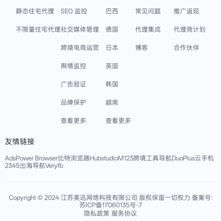
静态住宅代理
SEO 监控
巴西
常见问题
推广返现
不限量住宅代理
社交媒体管理
德国
代理集成
代理商计划
跨境电商运营
日本
博客
合作伙伴
舆情监控
英国
广告验证
韩国
品牌保护
越南
查看更多
查看更多
友情链接
AdsPower Browser
比特浏览器
Hubstudio
M123跨境工具导航
DuoPlus云手机
2345出海导航
Veryfb
Copyright © 2024 江苏美迅网络科技有限公司 版权保留一切权力 备案号:
苏ICP备17060135号-7
|
隐私政策
服务协议