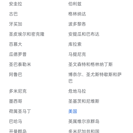
安圭拉
伯利兹
古巴
格林纳达
牙买加
波多黎各
圣皮埃尔和密克隆
安提瓜和巴布达
百慕大
库拉索
瓜德罗普
马提尼克
圣巴泰勒米
圣文森特和格林纳丁斯
阿鲁巴
博奈尔、圣尤斯特歇斯和萨
巴
多米尼克
危地马拉
墨西哥
圣基茨和尼维斯
荷属圣马丁
美国
巴哈马
英属维尔京群岛
开曼群岛
多米尼加共和国