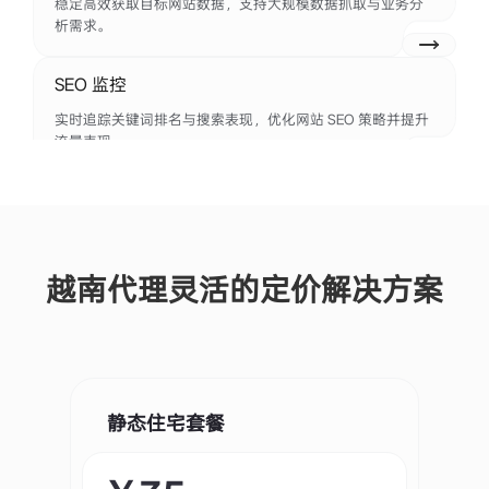
稳定高效获取目标网站数据，支持大规模数据抓取与业务分
析需求。
SEO 监控
实时追踪关键词排名与搜索表现，优化网站 SEO 策略并提升
流量表现。
市场调查
精准收集行业与竞争对手数据，为市场分析与商业决策提供
数据支持。
越南代理灵活的定价解决方案
跨境电商运营
支持多账号管理与全球访问环境，帮助跨境卖家高效开展电
商业务。
静态住宅套餐
旅游信息聚合
高效采集航班、酒店及旅游平台数据，构建全面的旅游信息
服务平台。