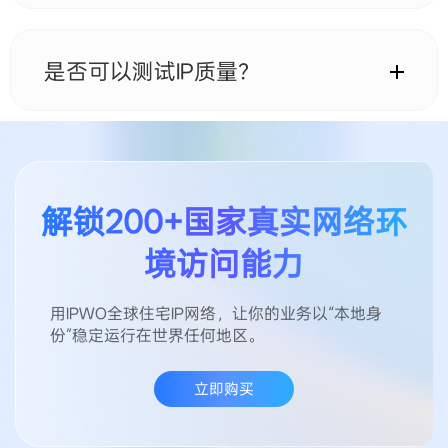
广泛适用于跨境电商、广告投放、社媒运营、数据采
集、SEO监测、账号管理以及市场调研等全球化业务需
求。
是否可以测试IP质量？
可以。IPWO支持免费测试，用户可以在正式使用前验
证目标国家IP的速度、稳定性与可用性。
解锁200+国家真实网络环
境访问能力
用IPWO全球住宅IP网络，让你的业务以“本地身
份”稳定运行在世界任何地区。
立即购买